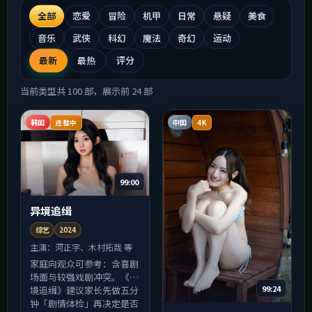
全部
恋爱
冒险
机甲
日常
悬疑
美食
音乐
武侠
科幻
魔法
奇幻
运动
最新
最热
评分
当前类型共
100
部，展示前
24
部
韩国
中国
连载中
4K
99:00
异境追缉
综艺
2024
主演：
河正宇、木村拓哉 等
家庭向观众可参考：含喜剧
场面与较强戏剧冲突。《异
99:24
境追缉》建议家长先做五分
钟「剧情体检」再决定是否