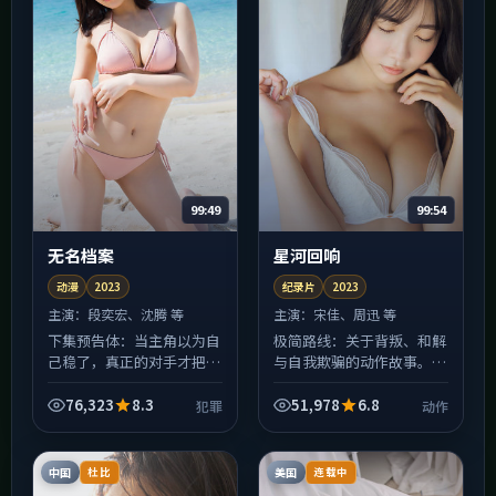
99:49
99:54
无名档案
星河回响
动漫
2023
纪录片
2023
主演：
段奕宏、沈腾 等
主演：
宋佳、周迅 等
下集预告体：当主角以为自
极简路线：关于背叛、和解
己稳了，真正的对手才把棋
与自我欺骗的动作故事。片
摆好——《无名档案》的中
名《星河回响》，2023年
段会比你想的更狠。动漫在
于中国台湾拍摄。对白少、
76,323
8.3
51,978
6.8
犯罪
动作
类型上做了混搭：表面是犯
留白多，剩下的交给观众与
罪，底色里还有人情世故
屏幕之间的沉默；适合已...
与...
中国
美国
杜比
连载中