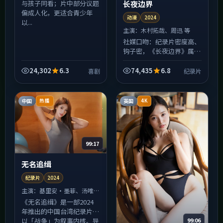
长夜边界
与孩子同看；片中部分议题
偏成人化，更适合青少年
动漫
2024
以...
主演：
木村拓哉、周迅 等
社媒口吻：纪录片密度高、
钩子密，《长夜边界》属于
「打开一集就停不下来」的
那类动漫。友情提醒：每集
24,302
6.3
74,435
6.8
喜剧
纪录片
结尾惯用悬念收束，若不想
熬夜，请在点开播放器前
设...
中国
英国
热播
4K
99:17
无名追缉
纪录片
2024
主演：
基里安·墨菲、汤唯
等
《无名追缉》是一部2024
年推出的中国台湾纪录片，
99:06
以「战争」为叙事内核。导