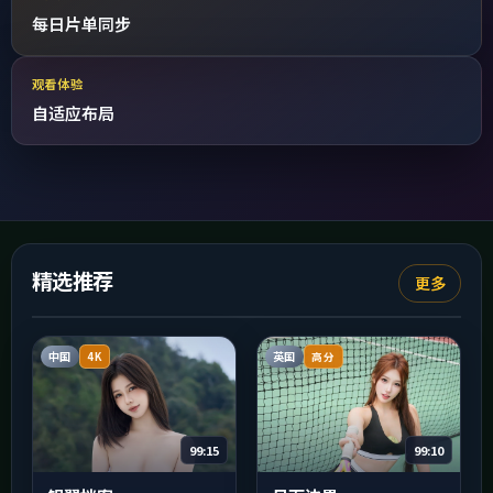
每日片单同步
观看体验
自适应布局
精选推荐
更多
中国
英国
4K
高分
99:15
99:10