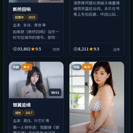
演贾樟柯擅长用镜头堆叠情
绪而非直给台词，本片在节
断桥回响
奏上先松后紧，中段以后...
纪录片
2023
主演：
张译、黄渤 等
如果把《断桥回响》当作一
封写给城市的情书，那惊悚
就是信封上的火漆：炽热、
易碎、轻轻一碰就留痕。
33,602
9.5
8,211
9.5
惊悚
战争
2023年班底在美术与声音
设计上花了大量心思，许
多...
中国
中国
高分
高分
99:51
银翼追缉
综艺
2017
主演：
周迅、孙艺珍 等
第一人称导语：我跟随《银
翼追缉》里的角色走过四