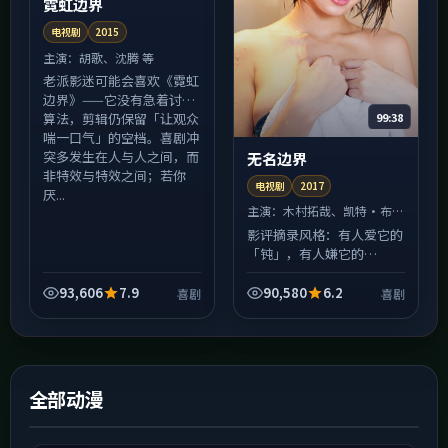
霓虹边界
电视剧
2015
主演：
胡歌、沈腾 等
老派影迷可能会喜欢《霓虹
边界》——它没有急着讨好
99:38
算法，剪辑仍保留「让观众
喘一口气」的空档。喜剧冲
突多发生在人与人之间，而
无名边界
非特效与特效之间；若你
电视剧
2017
厌...
主演：
木村拓哉、凯特·布兰
切特 等
影评摘录风格：有人爱它的
「钝」，有人嫌它的
「慢」。《无名边界》在
2017年上映时引发过两极
93,606
7.9
90,580
6.2
喜剧
喜剧
讨论，恰恰说明它拒绝做安
全的中庸之作；宁浩的调度
让群戏...
全部动漫