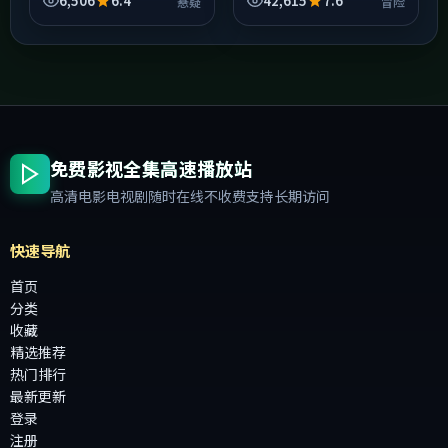
6,506
6.4
42,615
7.6
悬疑
冒险
直给台词，本片在节奏上先
回收，若中途快进，可能错
松后紧，中段以后信息密...
过决定人物动机的关键细
节；...
免费影视全集高速播放站
高清电影电视剧随时在线不收费支持长期访问
快速导航
首页
分类
收藏
精选推荐
热门排行
最新更新
登录
注册