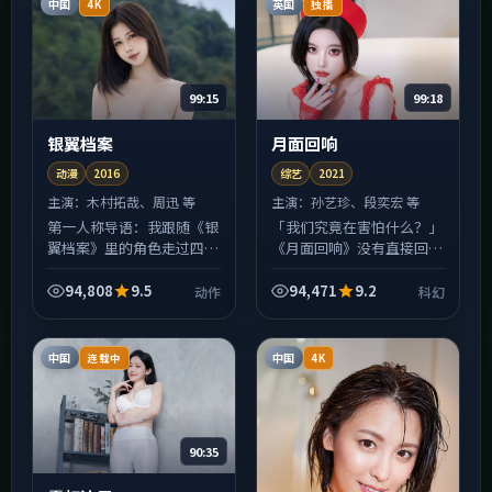
中国
英国
4K
独播
99:15
99:18
银翼档案
月面回响
动漫
2016
综艺
2021
主演：
木村拓哉、周迅 等
主演：
孙艺珍、段奕宏 等
第一人称导语：我跟随《银
「我们究竟在害怕什么？」
翼档案》里的角色走过四
《月面回响》没有直接回
季，才发现所谓动作冲突，
答，却用一整部综艺把问题
往往不是善恶对决，而是各
折成纸飞机扔向观众席——
94,808
9.5
94,471
9.2
动作
科幻
自「只能这样选」的无奈。
接住与否，全在你。孙艺珍
中国台湾的城市街景被拍得
的表演段落里，微表情比台
很...
词...
中国
中国
连载中
4K
90:35