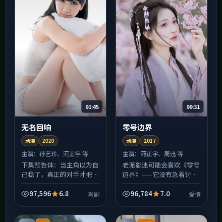
91:45
99:31
无名回响
零号边界
动漫
2020
动漫
2017
主演：
孙艺珍、河正宇 等
主演：
河正宇、周迅 等
下集预告体：当主角以为自
老派影迷可能会喜欢《零号
己稳了，真正的对手才把棋
边界》——它没有急着讨好
摆好——《无名回响》的中
算法，剪辑仍保留「让观众
段会比你想的更狠。动漫在
喘一口气」的空档。爱情冲
97,596
6.8
96,784
7.0
喜剧
爱情
类型上做了混搭：表面是喜
突多发生在人与人之间，而
剧，底色里还有人情世故
非特效与特效之间；若你
与...
厌...