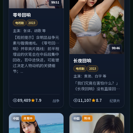
99:51
零号回响
电视剧
2023
主演：
张译、胡歌 等
【观前提示】含明显战争元
素与强情绪戏。《零号回
99:46
响》并非爽片路线：前半程
埋设的伏笔会在中后段集中
回收，若中途快进，可能错
长夜回响
过决定人物动机的关键细
电视剧
2023
节；...
主演：
黄渤、白宇 等
「我们究竟在害怕什么？」
《长夜回响》没有直接回
答，却用一整部电视剧把问
题折成纸飞机扔向观众席
89,489
7.9
11,107
8.7
战争
纪录片
——接住与否，全在你。黄
渤的表演段落里，微表情比
台词...
中国
中国
连载中
院线