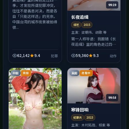
99:19
季，才发现所谓犯罪冲突，
往往不是善恶对决，而是各
自「只能这样选」的无奈。
长夜追缉
中国台湾的城市街景被拍得
综艺
2015
很...
主演：
梁朝伟、胡歌 等
第一人称导语：我跟随《长
夜追缉》里的角色走过四
季，才发现所谓动作冲突，
往往不是善恶对决，而是各
62,142
9.4
59,360
9.3
犯罪
动作
自「只能这样选」的无奈。
中国大陆的城市街景被拍得
很...
中国
英国
完结
连载中
99:58
寒锋回响
纪录片
2023
主演：
木村拓哉、杨紫 等