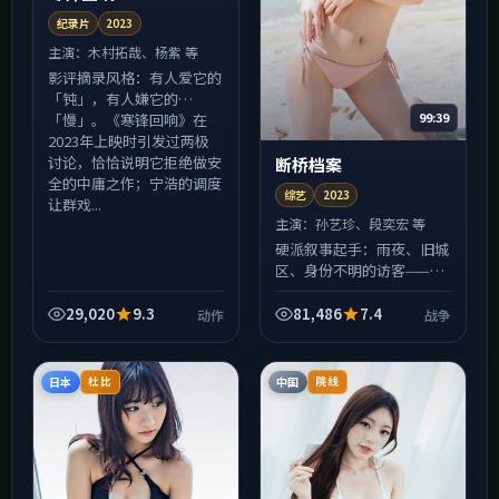
纪录片
2023
主演：
木村拓哉、杨紫 等
影评摘录风格：有人爱它的
「钝」，有人嫌它的
99:39
「慢」。《寒锋回响》在
2023年上映时引发过两极
讨论，恰恰说明它拒绝做安
断桥档案
全的中庸之作；宁浩的调度
综艺
2023
让群戏...
主演：
孙艺珍、段奕宏 等
硬派叙事起手：雨夜、旧城
区、身份不明的访客——
《断桥档案》的开场像战争
短篇集里撕下来的某一页，
29,020
9.3
81,486
7.4
动作
战争
阴冷但好看。中段以后人物
动机逐渐浮出水面，别被前
半...
日本
中国
杜比
院线