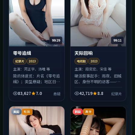
99:29
99:11
零号追缉
天际回响
纪录片
2023
电视剧
2023
主演：
河正宇、汤唯 等
主演：
段奕宏、宋佳 等
简讯体速览：片名《零号追
硬派叙事起手：雨夜、旧城
缉》；类型悬疑；地区日
区、身份不明的访客——
本；年份2023。关键词：
《天际回响》的开场像纪录
克制、压迫感、后劲偏大。
片短篇集里撕下来的某一
83,627
7.0
42,719
8.8
悬疑
纪录片
适合周末连刷，睡前观看请
页，阴冷但好看。中段以后
自备温水，不建议在嘈杂
人物动机逐渐浮出水面，别
地...
被前...
美国
韩国
杜比
高分