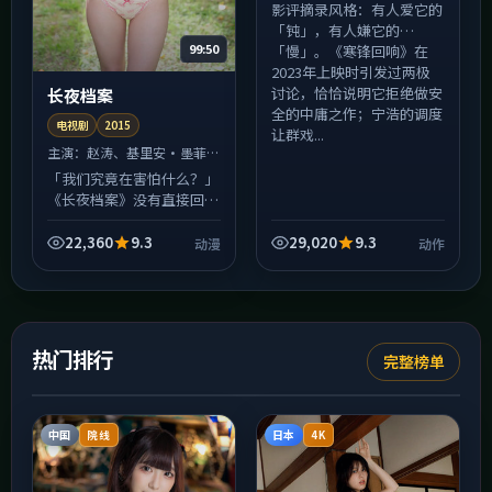
影评摘录风格：有人爱它的
「钝」，有人嫌它的
99:50
「慢」。《寒锋回响》在
2023年上映时引发过两极
讨论，恰恰说明它拒绝做安
长夜档案
全的中庸之作；宁浩的调度
电视剧
2015
让群戏...
主演：
赵涛、基里安·墨菲
等
「我们究竟在害怕什么？」
《长夜档案》没有直接回
答，却用一整部电视剧把问
题折成纸飞机扔向观众席
22,360
9.3
29,020
9.3
动漫
动作
——接住与否，全在你。赵
涛的表演段落里，微表情比
台词...
热门排行
完整榜单
中国
日本
院线
4K