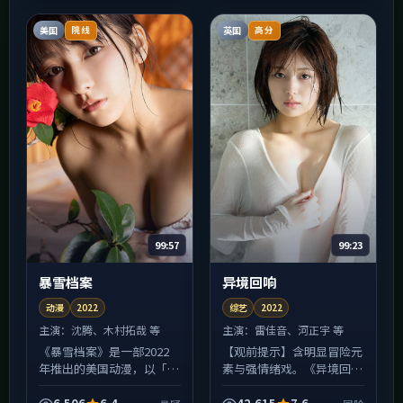
之间的沉默；适合已经看...
松后紧，中段以后信息密...
美国
英国
院线
高分
99:57
99:23
暴雪档案
异境回响
动漫
2022
综艺
2022
主演：
沈腾、木村拓哉 等
主演：
雷佳音、河正宇 等
《暴雪档案》是一部2022
【观前提示】含明显冒险元
年推出的美国动漫，以「悬
素与强情绪戏。《异境回
疑」为叙事内核。导演陈凯
响》并非爽片路线：前半程
歌擅长用镜头堆叠情绪而非
埋设的伏笔会在中后段集中