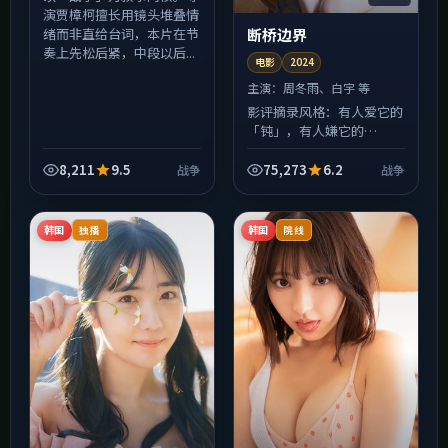
演贾樟柯擅长用镜头堆叠情
断桥边界
绪而非直给台词，本片在节
奏上先松后紧，中段以后...
电影
2024
主演：
周冬雨、白宇 等
影评摘录风格：有人爱它的
「钝」，有人嫌它的
「慢」。《断桥边界》在
2024年上映时引发过两极
8,211
9.5
75,273
6.2
战争
战争
讨论，恰恰说明它拒绝做安
全的中庸之作；林超贤的调
度让群...
韩国
韩国
独播
院线