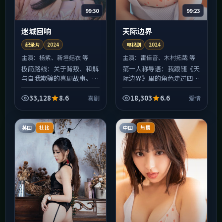
99:30
99:23
迷城回响
天际边界
纪录片
2024
电视剧
2024
主演：
杨紫、新垣结衣 等
主演：
雷佳音、木村拓哉 等
极简路线：关于背叛、和解
第一人称导语：我跟随《天
与自我欺骗的喜剧故事。片
际边界》里的角色走过四
名《迷城回响》，2024年
季，才发现所谓爱情冲突，
于韩国拍摄。对白少、留白
往往不是善恶对决，而是各
33,128
8.6
18,303
6.6
喜剧
爱情
多，剩下的交给观众与屏幕
自「只能这样选」的无奈。
之间的沉默；适合已经看...
韩国的城市街景被拍得很具
体...
英国
中国
杜比
热播