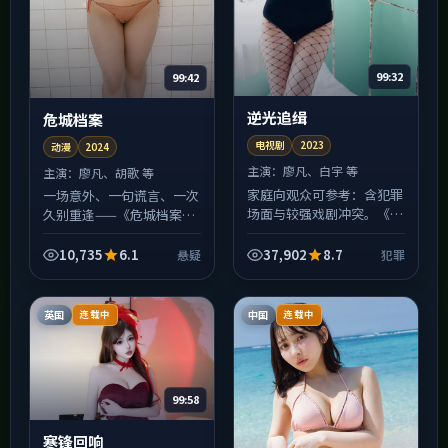
99:32
99:42
逆光追缉
危城档案
电视剧
2023
动漫
2024
主演：
廖凡、白宇 等
主演：
廖凡、胡歌 等
家庭向观众可参考：含犯罪
一场意外、一句谎言、一次
场面与较强戏剧冲突。《逆
久别重逢——《危城档案》
光追缉》建议家长先做五分
用悬疑类型常见的外壳，包
钟「剧情体检」再决定是否
裹对「信任是否可修复」的
10,735
6.1
37,902
8.7
悬疑
犯罪
与孩子同看；片中部分议题
追问。美国制作语境下仍保
偏成人化，更适合青少年
留了清晰的伦理边界，夜
以...
景...
英国
中国
连载中
连载中
99:58
寒锋回响