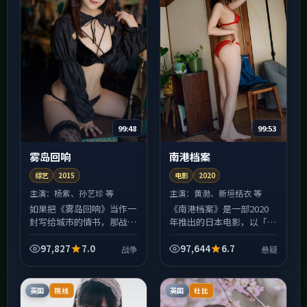
99:48
99:53
雾岛回响
南港档案
综艺
2015
电影
2020
主演：
杨紫、孙艺珍 等
主演：
黄渤、新垣结衣 等
如果把《雾岛回响》当作一
《南港档案》是一部2020
封写给城市的情书，那战争
年推出的日本电影，以「悬
就是信封上的火漆：炽热、
疑」为叙事内核。导演郭帆
易碎、轻轻一碰就留痕。
擅长用镜头堆叠情绪而非直
97,827
7.0
97,644
6.7
战争
悬疑
2015年班底在美术与声音
给台词，本片在节奏上先松
设计上花了大量心思，许
后紧，中段以后信息密度...
多...
英国
英国
院线
杜比