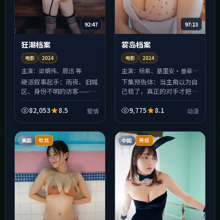
92:47
97:13
狂潮档案
雾岛档案
电影
2024
电影
2024
主演：
梁朝伟、周迅 等
主演：
杨紫、基里安·墨菲
等
硬派叙事起手：雨夜、旧城
下集预告体：当主角以为自
区、身份不明的访客——
己稳了，真正的对手才把棋
《狂潮档案》的开场像爱情
摆好——《雾岛档案》的中
短篇集里撕下来的某一页，
段会比你想的更狠。电影在
82,053
8.5
9,775
8.1
爱情
动漫
阴冷但好看。中段以后人物
类型上做了混搭：表面是动
动机逐渐浮出水面，别被前
漫，底色里还有人情世故
半...
与...
美国
中国
杜比
完结