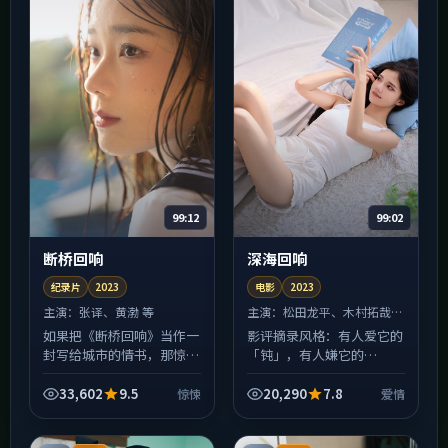
99:12
99:02
断桥回响
深海回响
纪录片
2023
电影
2023
主演：
张译、黄渤 等
主演：
松田龙平、木村拓哉
等
如果把《断桥回响》当作一
影评摘录风格：有人爱它的
封写给城市的情书，那惊悚
「钝」，有人嫌它的
就是信封上的火漆：炽热、
「慢」。《深海回响》在
易碎、轻轻一碰就留痕。
2023年上映时引发过两极
33,602
9.5
20,290
7.8
惊悚
爱情
2023年班底在美术与声音
讨论，恰恰说明它拒绝做安
设计上花了大量心思，许
全的中庸之作；斯皮尔伯格