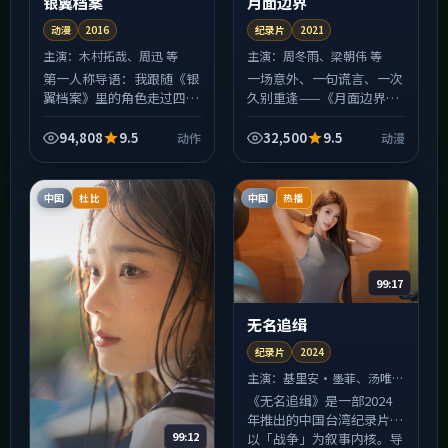
银翼档案
月面边界
动漫
2016
纪录片
2021
主演：
木村拓哉、周迅 等
主演：
周冬雨、梁朝伟 等
第一人称导语：我跟随《银
一场意外、一句谎言、一次
翼档案》里的角色走过四
久别重逢——《月面边界》
季，才发现所谓动作冲突，
用动漫类型常见的外壳，包
往往不是善恶对决，而是各
裹对「信任是否可修复」的
94,808
9.5
32,500
9.5
动作
动漫
自「只能这样选」的无奈。
追问。英国制作语境下仍保
中国台湾的城市街景被拍得
留了清晰的伦理边界，夜
很...
景...
中国
中国
杜比
热播
99:17
无名追缉
纪录片
2024
主演：
基里安·墨菲、汤唯
等
《无名追缉》是一部2024
年推出的中国台湾纪录片，
99:12
以「战争」为叙事内核。导