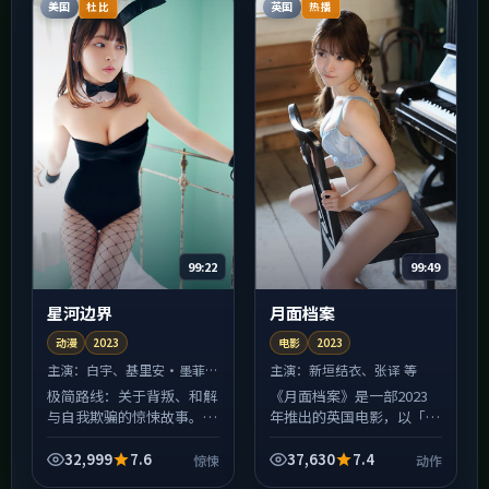
多...
的调度...
美国
英国
杜比
热播
99:22
99:49
星河边界
月面档案
动漫
2023
电影
2023
主演：
白宇、基里安·墨菲
主演：
新垣结衣、张译 等
等
极简路线：关于背叛、和解
《月面档案》是一部2023
与自我欺骗的惊悚故事。片
年推出的英国电影，以「动
名《星河边界》，2023年
作」为叙事内核。导演朴赞
于美国拍摄。对白少、留白
郁擅长用镜头堆叠情绪而非
32,999
7.6
37,630
7.4
惊悚
动作
多，剩下的交给观众与屏幕
直给台词，本片在节奏上先